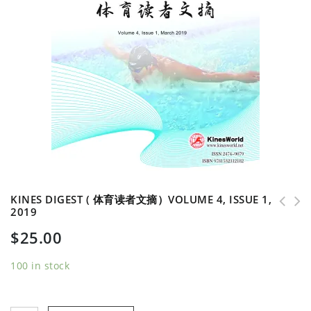
KINES DIGEST ( 体育读者文摘）VOLUME 4, ISSUE 1,
2019
Kines Digest ( 体育读者文摘）Volume 4, Issue 2,
Kines Digest ( 体育读者文摘）Volume 3, Issue 4,
$
25.00
2019
2018
100 in stock