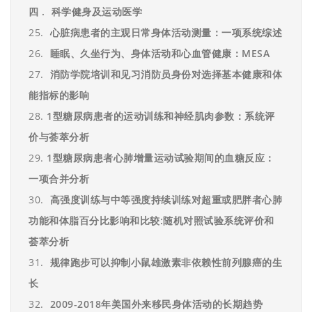
四
.
科学健身及运动医学
25.
心脏病患者的主观日常身体活动测量：一项系统综述
26.
睡眠、久坐行为、身体活动和心血管健康：
MESA
27.
消防学院培训和见习消防员身份对选择基本健康和体
能指标的影响
28.
1
型糖尿病患者的运动训练和神经肌肉参数：系统评
价与荟萃分析
29.
1
型糖尿病患者心肺增量运动试验期间的血糖反应：
一项合并分析
30.
高强度训练与中等强度持续训练对超重或肥胖者心肺
功能和体脂百分比影响和比较
:
随机对照试验系统评价和
荟萃分析
31.
规律跑步可以抑制小鼠雄激素非依赖性前列腺癌的生
长
32.
2009-2018
年美国外来移民身体活动的长期趋势