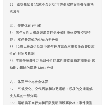
33.
低热量饮食
(
含或不含运动
)
可降低肥胖女性餐后主动
脉波形
五．
传统体育
(
中国
)
34.
老年女性太极拳锻炼者行走楼梯时身体姿势控制特
征：
双任务范式的生物力学
分析
35.
12
周太极拳运动对中老年轻度高血压患者微血管反应
性的
影响及机制
36.
不同传统养生功法对慢性阻塞性肺疾病稳定期患者
运
动耐力影响的网状
Meta
分析
六．
体育产
业与社会体育
37.
气候变化、空气污染和缺乏运动：积极的交通是解
决方案的一部分吗
?
38a.
运动员不当行为和团队赞助商股票价格：事件类型