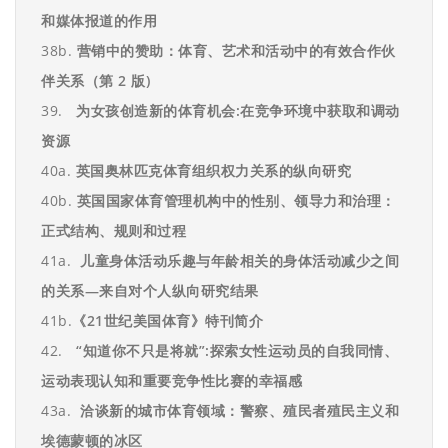
和媒体报道的作用
38b.
营销中的赞助：体育、艺术和活动中的有效合作伙
伴关系（第
2
版)
39.
为女孩创造新的体育机会
:
在竞争环境中获取和调动
资源
40a.
英国奥林匹克体育组织权力关系的纵向研究
40b.
英国国家体育管理机构中的性别、领导力和治理：
正式结构、规则和过程
41a.
儿童身体活动乐趣与年龄相关的身体活动减少之间
的关系
—
来自对个人纵向研究结果
41b.
《
21
世纪美国体育》特刊简介
42.
“
知道你不只是将就
”:
探索女性运动员的自我同情、
运动表现认知和重要竞争性比赛的
幸福感
43a.
洽谈新的城市体育领域：警察、殖民者殖民主义和
埃德蒙顿的冰区