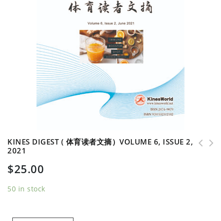
KINES DIGEST ( 体育读者文摘）VOLUME 6, ISSUE 2,
2021
Kines Digest ( 体育读者文摘）Volume 6, Issue 3,
Kines Digest ( 体育读者文摘）Volume 6, Issue 1,
$
25.00
2021
2021
50 in stock