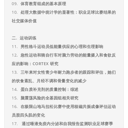
09.
体育教育组成的基本原理
10.
处理大数据中统计学的显著性：职业足球比赛结果的
社交媒体价值
二. 运动训练
11.
男性格斗运动员低能量供应的心理和生理影响
12
. 急性运动和骑自行车对脑力劳动的能量摄入和食欲反
应的影响：
CORTEX
研究
13.
三年来对女性青少年耐力跑步者的跟踪和评估，她们
的饮食紊乱、月经不调和骨量变
化的减少
14.
蛋白质补充剂的质量控制：综述
15.
脑震荡风险的全基因组相关研究
16.
在极限山地马拉松比赛中使用核磁共振成像评估运动
员股四头肌的变化
17.
通过唾液免疫内分泌和自我报告监测职业足球赛季